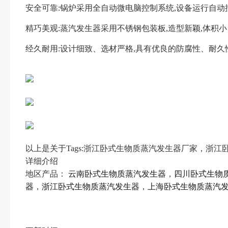
安全可靠:锅炉采用全自动微电脑控制系统,设备运行自动控
精巧美观:蒸汽发生器采用不锈钢包装板,造型新颖,体积小、无
经久耐用:设计细致、选材严格,具有优良的防腐性、耐久性和
以上是关于Tags:浙江卧式生物质蒸汽发生器厂家，浙
详细介绍
地区产品：
云南卧式生物质蒸汽发生器
，
四川卧式生物
器
，
浙江卧式生物质蒸汽发生器
，
上海卧式生物质蒸汽