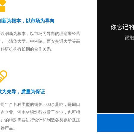
新为根本，以市场为导向
以创新为根本，以市场为导向的理念来经营
，与清华大学、中科院、西安交通大学等高
科研机构有长期的合作关系。
技为先导，质量为保证
司年产各种类型的锅炉3000余蒸吨，是周口
点企业、河南省锅炉行业骨干企业，也可根
客户的特殊需要进行设计和制造各类锅炉及压
器产品。