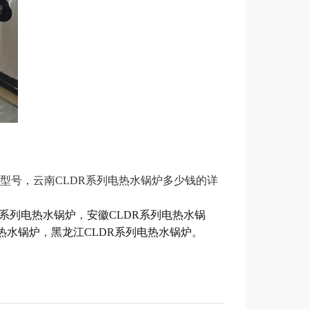
型号，云南CLDR系列电热水锅炉多少钱的详
R系列电热水锅炉
，
安徽CLDR系列电热水锅
电热水锅炉
，
黑龙江CLDR系列电热水锅炉
。