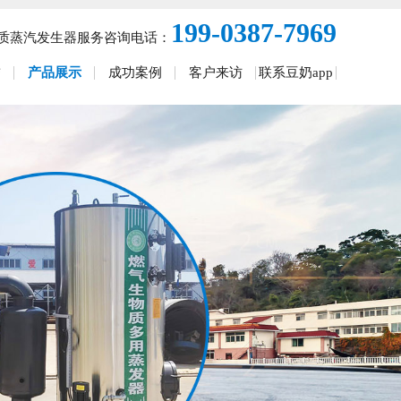
199-0387-7969
质蒸汽发生器服务咨询电话：
誉
产品展示
成功案例
客户来访
联系豆奶app