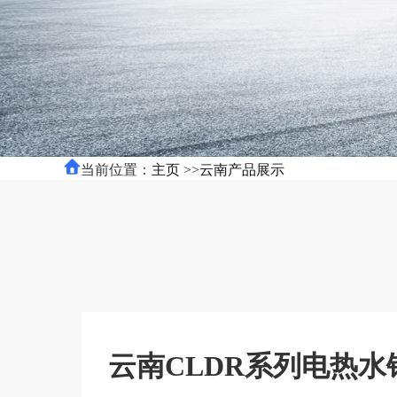
当前位置：
主页
>>
云南产品展示
云南CLDR系列电热水