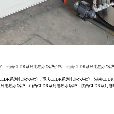
，云南CLDR系列电热水锅炉价格，云南CLDR系列电热水锅炉
CLDR系列电热水锅炉
，
重庆CLDR系列电热水锅炉
，
湖南CLD
系列电热水锅炉
，
山西CLDR系列电热水锅炉
，
陕西CLDR系列