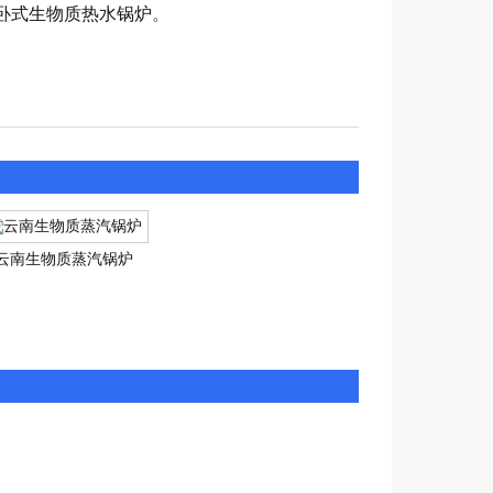
卧式生物质热水锅炉
。
云南生物质蒸汽锅炉