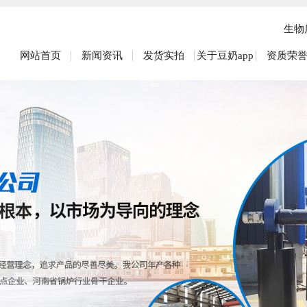
生物质
网站首页
新闻资讯
发货实拍
关于豆奶app
资质荣