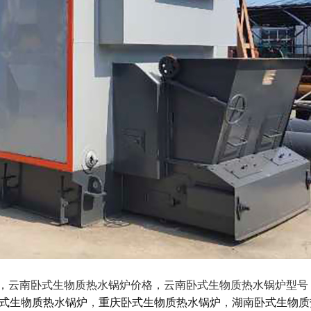
，云南卧式生物质热水锅炉价格，云南卧式生物质热水锅炉型号
式生物质热水锅炉
，
重庆卧式生物质热水锅炉
，
湖南卧式生物质