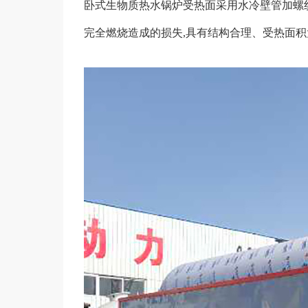
卧式生物质热水锅炉受热面采用水冷壁管加螺纹烟
完全燃烧造成的损失,具有结构合理、受热面积大