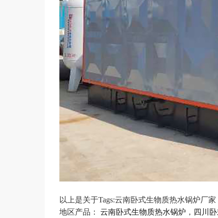
以上是关于Tags:云南卧式生物质热水锅炉厂家
地区产品：
云南卧式生物质热水锅炉
，
四川卧