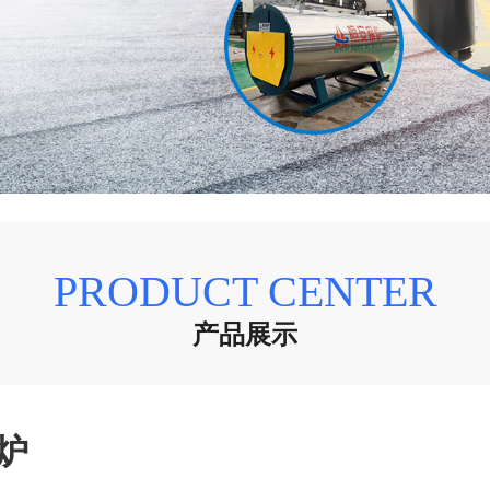
PRODUCT CENTER
产品展示
炉