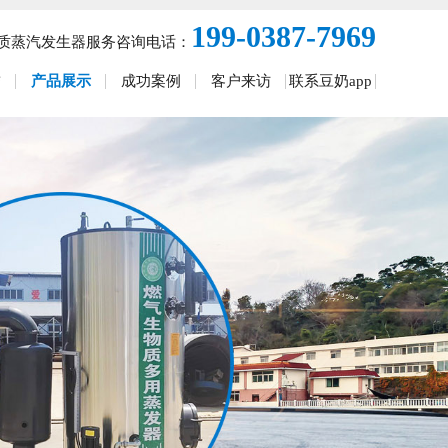
199-0387-7969
蒸汽发生器服务咨询电话：
誉
产品展示
成功案例
客户来访
联系豆奶app