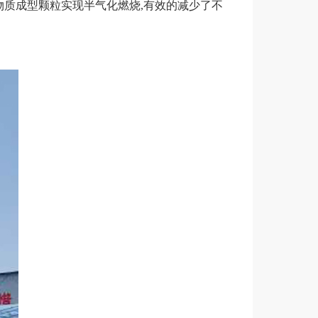
生物质成型颗粒实现半气化燃烧,有效的减少了不