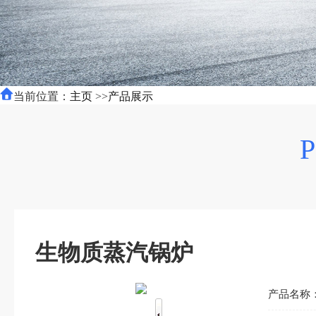
当前位置：
主页
>>
产品展示
生物质蒸汽锅炉
产品名称